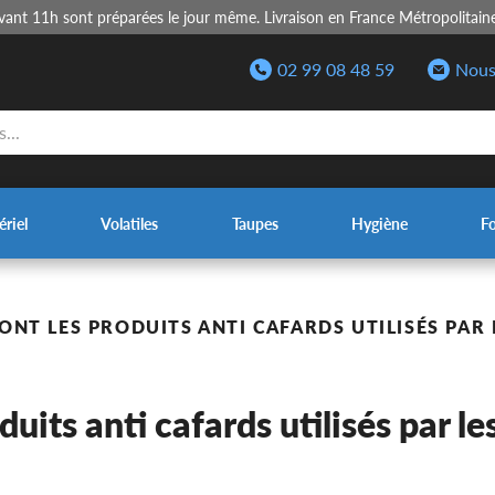
nt 11h sont préparées le jour même. Livraison en France Métropolitain
02 99 08 48 59
Nous
riel
Volatiles
Taupes
Hygiène
F
ONT LES PRODUITS ANTI CAFARDS UTILISÉS PAR 
duits anti cafards utilisés par le