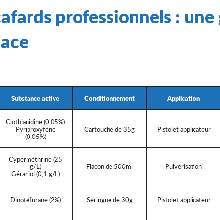
-cafards professionnels : u
cace
Substance active
Conditionnement
Application
Clothianidine (0,05%)
Pyriproxyfène
Cartouche de 35g
Pistolet applicateur
(0,05%)
Cyperméthrine (25
g/L)
Flacon de 500ml
Pulvérisation
Géraniol (0,1 g/L)
Dinotéfurane (2%)
Seringue de 30g
Pistolet applicateur