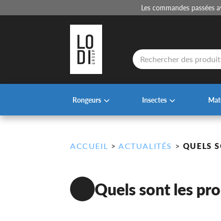
Les commandes passées ava
Recherche
de
produits
Rongeurs
Insectes
Maté
ACCUEIL
>
ACTUALITÉS
>
QUELS S
Quels sont les pro