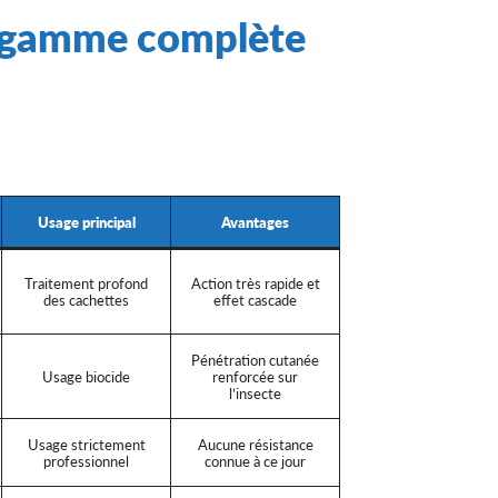
ne gamme complète
Usage principal
Avantages
Traitement profond
Action très rapide et
des cachettes
effet cascade
Pénétration cutanée
Usage biocide
renforcée sur
l’insecte
Usage strictement
Aucune résistance
professionnel
connue à ce jour