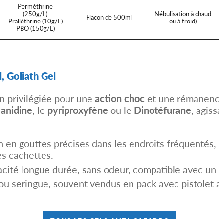
Perméthrine
(250g/L)
Nébulisation à chaud
Flacon de 500ml
Pralléthrine (10g/L)
ou à froid)
PBO (150g/L)
, Goliath Gel
on privilégiée pour une
action choc
et une rémanence
ianidine
, le
pyriproxyfène
ou le
Dinotéfurane
, agis
n en gouttes précises dans les endroits fréquentés,
es cachettes.
acité longue durée, sans odeur, compatible avec un
 ou seringue, souvent vendus en pack avec pistolet a