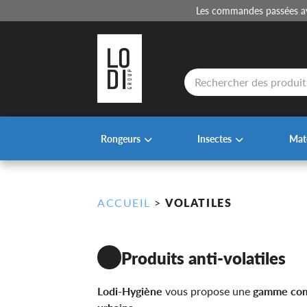
Les commandes passées ava
Recherche
de
produits
Rongeurs
Insectes
Maté
ACCUEIL
>
VOLATILES
Produits anti-volatiles
Lodi-Hygiène
vous propose une
gamme comp