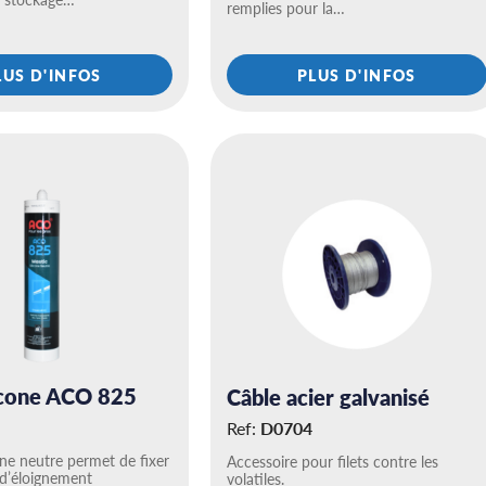
remplies pour la…
LUS D'INFOS
PLUS D'INFOS
licone ACO 825
Câble acier galvanisé
Ref:
D0704
cone neutre permet de fixer
Accessoire pour filets contre les
 d’éloignement
volatiles.