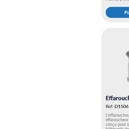
P
Effarou
Ref:
D1506
L'effarouche
effaroucheur
conçu pour l
bâtiments d