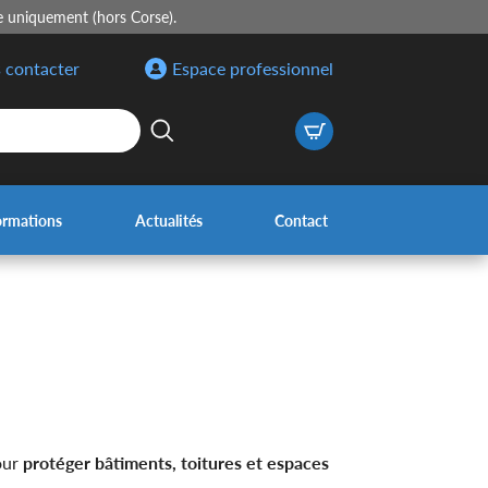
e uniquement (hors Corse).
 contacter
Espace professionnel
ormations
Actualités
Contact
our
protéger bâtiments, toitures et espaces