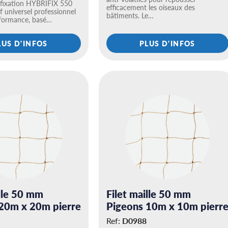
 fixation HYBRIFIX 550
efficacement les oiseaux des
f universel professionnel
bâtiments. Le…
rformance, basé…
LUS D'INFOS
PLUS D'INFOS
ille 50 mm
Filet maille 50 mm
20m x 20m pierre
Pigeons 10m x 10m pierr
Ref:
D0988