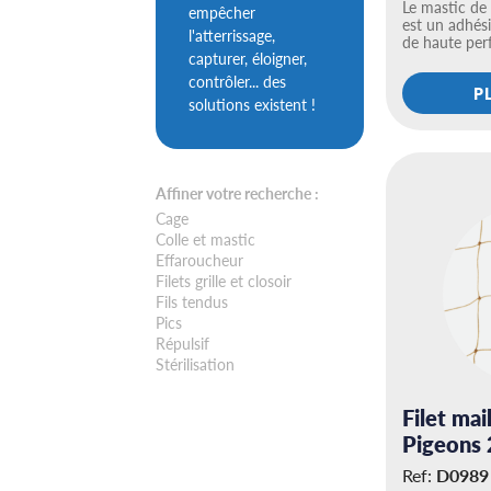
Le mastic de
empêcher
est un adhési
l'atterrissage,
de haute pe
capturer, éloigner,
contrôler... des
P
solutions existent !
Affiner votre recherche :
Cage
Colle et mastic
Effaroucheur
Filets grille et closoir
Fils tendus
Pics
Répulsif
Stérilisation
Filet ma
Pigeons 
Ref:
D0989