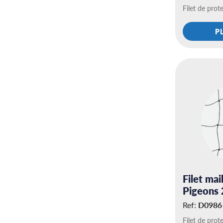
Filet de prot
P
Filet ma
Pigeons 
Ref:
D0986
Filet de prot