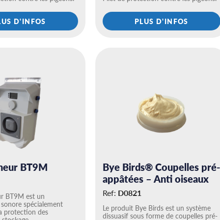
LUS D'INFOS
PLUS D'INFOS
Bye Birds® Coupelles pré-
cheur BT9M
appâtées – Anti oiseaux
Ref:
D0821
ur BT9M est un
 sonore spécialement
Le produit Bye Birds est un système
a protection des
dissuasif sous forme de coupelles pré-
e stockage…