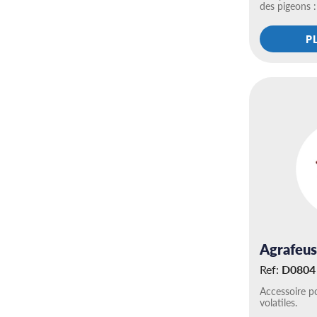
des pigeons 
P
Agrafeus
Ref:
D0804
Accessoire po
volatiles.