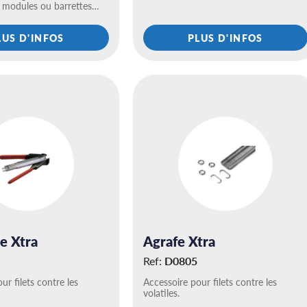
: modules ou barrettes…
LUS D'INFOS
PLUS D'INFOS
e Xtra
Agrafe Xtra
Ref:
D0805
ur filets contre les
Accessoire pour filets contre les
volatiles.