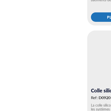
P
Colle si
Ref:
D0920
La colle sili
les systèmes