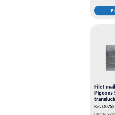
P
Filet ma
Pigeons
transluci
Ref:
D0753
Filet de prot