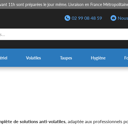
nt 11h sont préparées le jour même. Livraison en France Métropolitain
02 99 08 48 59
Nous
riel
Volatiles
Taupes
Hygiène
F
lète de solutions anti-volatiles
, adaptée aux professionnels p