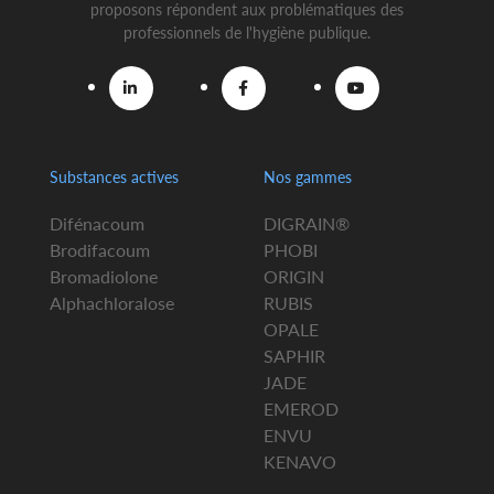
proposons répondent aux problématiques des
professionnels de l'hygiène publique.
Substances actives
Nos gammes
Difénacoum
DIGRAIN®
Brodifacoum
PHOBI
Bromadiolone
ORIGIN
Alphachloralose
RUBIS
OPALE
SAPHIR
JADE
EMEROD
ENVU
KENAVO