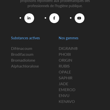
proposons répondent aux problématiques des
professionnels de l'hygiène publique.
Substances actives
Nos gammes
Difénacoum
DIGRAIN®
Brodifacoum
PHOBI
Bromadiolone
ORIGIN
Alphachloralose
RUBIS
OPALE
SAPHIR
JADE
EMEROD
ENVU
KENAVO