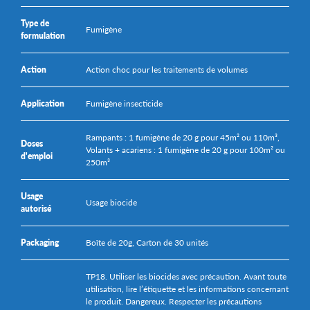
Type de
Fumigène
formulation
Action
Action choc pour les traitements de volumes
Application
Fumigène insecticide
Rampants : 1 fumigène de 20 g pour 45m² ou 110m³,
Doses
Volants + acariens : 1 fumigène de 20 g pour 100m² ou
d'emploi
250m³
Usage
Usage biocide
autorisé
Packaging
Boîte de 20g, Carton de 30 unités
TP18. Utiliser les biocides avec précaution. Avant toute
utilisation, lire l’étiquette et les informations concernant
le produit. Dangereux. Respecter les précautions