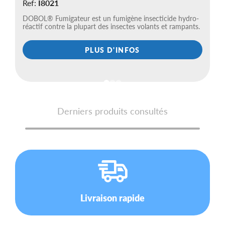
Ref:
I8021
R
DOBOL® Fumigateur est un fumigène insecticide hydro-
Ph
réactif contre la plupart des insectes volants et rampants.
di
PLUS D'INFOS
Derniers produits consultés
Livraison rapide