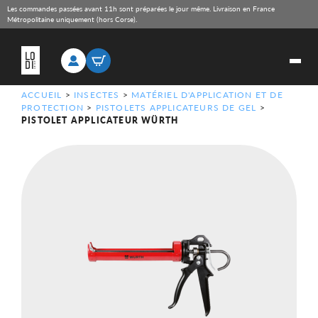
Les commandes passées avant 11h sont préparées le jour même. Livraison en France
Métropolitaine uniquement (hors Corse).
ACCUEIL
>
INSECTES
>
MATÉRIEL D'APPLICATION ET DE
PROTECTION
>
PISTOLETS APPLICATEURS DE GEL
>
PISTOLET APPLICATEUR WÜRTH