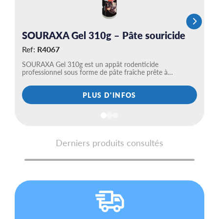
SOURAXA Gel 310g – Pâte souricide
P
Ref:
R4067
R
SOURAXA Gel 310g est un appât rodenticide
Le
professionnel sous forme de pâte fraîche prête à…
d'
PLUS D'INFOS
Derniers produits consultés