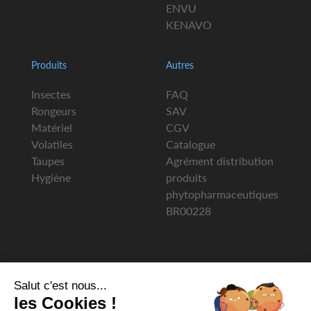
ENVU
KENAVO
Produits
Autres
Insectes
FAQ
Rongeurs
SAV
Matériel
CGV
Volatiles
Catalogue
Taupes
Agrément distribution
Hygiène
produits
phytopharmaceutiques
BR00228
Salut c'est nous...
les Cookies !