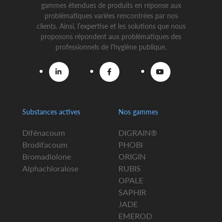
gammes étendues de produits en réponse aux
problématiques variées rencontrées par nos
clients. Ainsi, l’expertise et les solutions que nous
proposons répondent aux problématiques des
professionnels de l'hygiène publique.
Substances actives
Nos gammes
Difénacoum
DIGRAIN®
Brodifacoum
PHOBI
Bromadiolone
ORIGIN
Alphachloralose
RUBIS
OPALE
SAPHIR
JADE
EMEROD