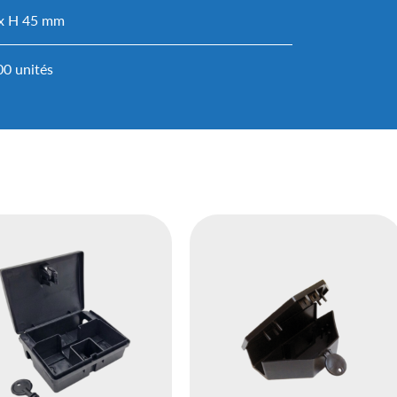
 x H 45 mm
00 unités