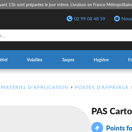
nt 11h sont préparées le jour même. Livraison en France Métropolitain
02 99 08 48 59
Nous
riel
Volatiles
Taupes
Hygiène
F
>
MATÉRIEL D'APPLICATION
>
POSTES D'APPÂTAGE
PAS Carto
Points fo