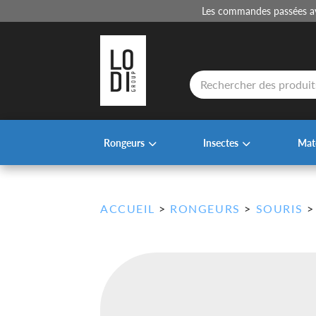
Les commandes passées ava
Recherche
de
produits
Rongeurs
Insectes
Maté
ACCUEIL
>
RONGEURS
>
SOURIS