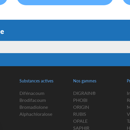
ue
Substances actives
Nos gammes
P
Difénacoum
DIGRAIN®
I
Brodifacoum
PHOBI
R
Bromadiolone
ORIGIN
M
Alphachloralose
RUBIS
V
OPALE
T
SAPHIR
H