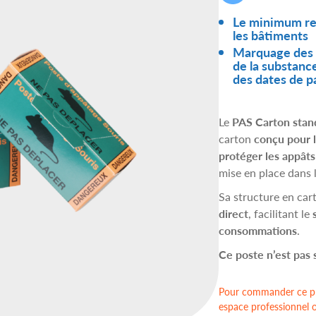
Le minimum req
les bâtiments
Marquage des p
de la substanc
des dates de 
Le
PAS Carton stan
carton
conçu pour l
protéger les appâts
mise en place dans l
Sa structure en ca
direct
, facilitant le
consommations
.
Ce poste n’est pas 
Pour commander ce pr
espace professionnel 