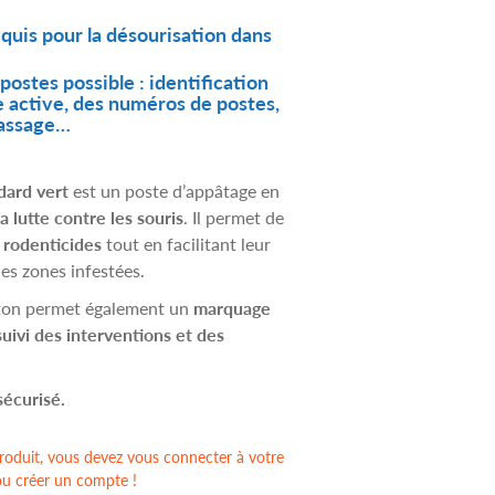
uis pour la désourisation dans
ostes possible : identification
e active, des numéros de postes,
passage…
dard vert
est un poste d’appâtage en
a lutte contre les souris
. Il permet de
 rodenticides
tout en facilitant leur
es zones infestées.
rton permet également un
marquage
suivi des interventions et des
sécurisé.
oduit, vous devez vous connecter à votre
ou créer un compte !