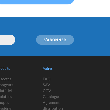
S’ABONNER
roduits
Autres
nsectes
FAQ
ongeurs
SAV
atériel
CGV
olatiles
Catalogue
aupes
Agrément
ygiène
distribution