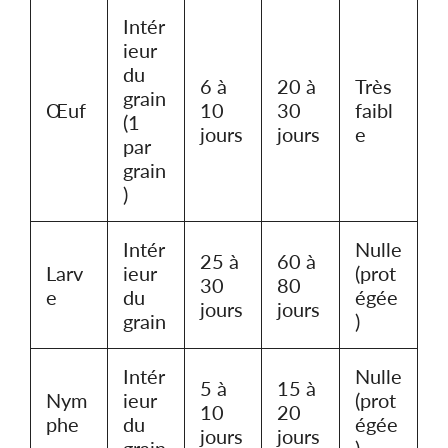
Intér
ieur
du
6 à
20 à
Très
grain
Œuf
10
30
faibl
(1
jours
jours
e
par
grain
)
Intér
Nulle
25 à
60 à
Larv
ieur
(prot
30
80
e
du
égée
jours
jours
grain
)
Intér
Nulle
5 à
15 à
Nym
ieur
(prot
10
20
phe
du
égée
jours
jours
grain
)