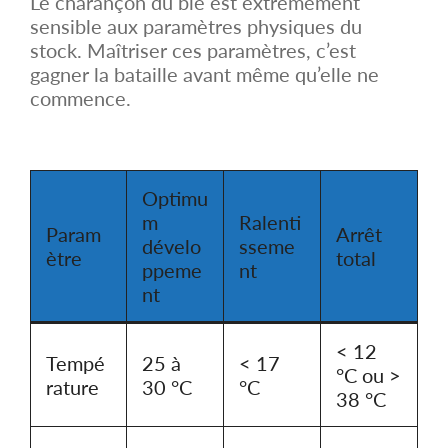
Le charançon du blé est extrêmement
sensible aux paramètres physiques du
stock. Maîtriser ces paramètres, c’est
gagner la bataille avant même qu’elle ne
commence.
Optimu
m
Ralenti
Param
Arrêt
dévelo
sseme
ètre
total
ppeme
nt
nt
< 12
Tempé
25 à
< 17
°C ou >
rature
30 °C
°C
38 °C