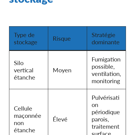
Type de
Stratégie
Risque
stockage
dominante
Fumigation
Silo
possible,
vertical
Moyen
ventilation,
étanche
monitoring
Pulvérisati
on
Cellule
périodique
maçonnée
Élevé
parois,
non
traitement
étanche
surface