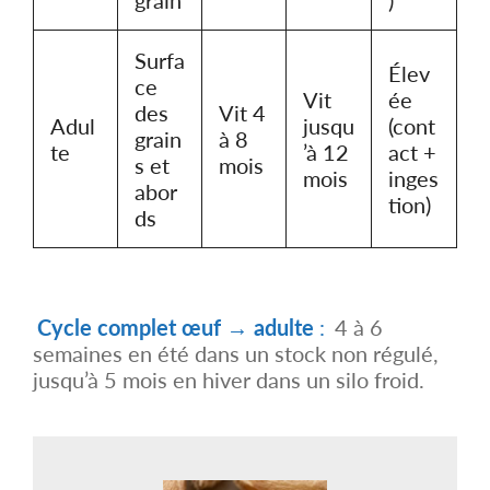
Surfa
Élev
ce
Vit
ée
des
Vit 4
Adul
jusqu
(cont
grain
à 8
te
’à 12
act +
s et
mois
mois
inges
abor
tion)
ds
Cycle complet œuf → adulte
:
4 à 6
semaines en été dans un stock non régulé,
jusqu’à 5 mois en hiver dans un silo froid.