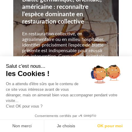
américaine : reconnaître
l’espèce dominante en
restauration collective
En restauration collective, en
agroalimentaire ou en milieu hospitalier,
identifier précisément l’espèce de blatte
présente est indispensable pour réussir
son intervention. Germanique, orientale,
américaine ou…
Salut c'est nous...
les Cookies !
LIRE L’ARTICLE
On a attendu d'être sûrs que le contenu de
ce site vous intéresse avant de vous
déranger, mais on aimerait bien vous accompagner pendant votre
visite...
C'est OK pour vous ?
Consentements certifiés par
Non merci
Je choisis
OK pour moi