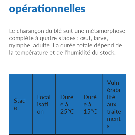
opérationnelles
Le charançon du blé suit une métamorphose
complète à quatre stades : œuf, larve,
nymphe, adulte. La durée totale dépend de
la température et de l’humidité du stock.
Vuln
érabi
Local
Duré
Duré
lité
Stad
isati
e à
e à
aux
e
on
25°C
15°C
traite
ment
s