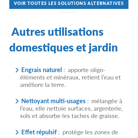
u
p
VOIR TOUTES LES SOLUTIONS ALTERNATIVES
d
i
e
u
t
u
i
a
v
t
p
e
l
Autres utilisations
n
u
t
s
ê
i
t
domestiques et jardin
e
r
u
e
r
c
s
h
v
o
Engrais naturel
:
apporte oligo-
a
i
r
éléments et minéraux, retient l’eau et
s
i
i
améliore la terre.
a
e
t
s
i
s
o
Nettoyant multi-usages
:
mélangée à
u
n
r
l’eau, elle nettoie surfaces, argenterie,
s
l
.
sols et absorbe les taches de graisse.
a
L
p
e
a
s
g
Effet répulsif
:
protège les zones de
o
e