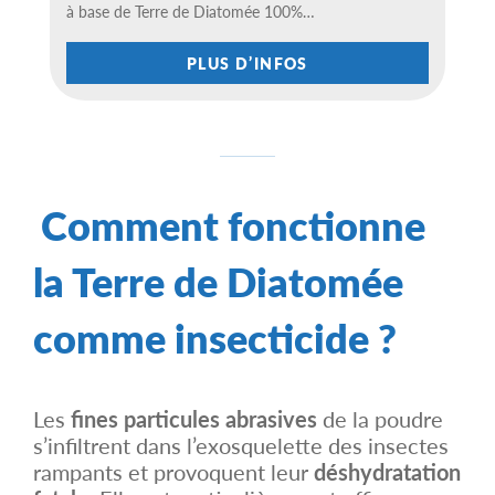
t
à base de Terre de Diatomée 100%…
i
o
C
n
PLUS D’INFOS
e
s
p
p
r
e
o
u
d
v
u
e
i
n
t
t
Comment fonctionne
a
ê
p
t
l
r
u
la Terre de Diatomée
e
s
c
i
h
e
comme insecticide ?
o
u
i
r
s
s
i
v
e
a
s
Les
fines particules abrasives
de la poudre
r
s
i
s’infiltrent dans l’exosquelette des insectes
u
a
r
rampants et provoquent leur
déshydratation
t
l
i