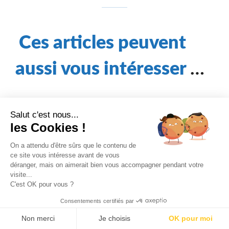
Ces articles peuvent
aussi vous intéresser
…
Salut c'est nous...
les Cookies !
On a attendu d'être sûrs que le contenu de
ce site vous intéresse avant de vous
déranger, mais on aimerait bien vous accompagner pendant votre
Blatte germanique, orientale,
visite...
C'est OK pour vous ?
américaine : reconnaître
l’espèce dominante en
Consentements certifiés par
restauration collective
Non merci
Je choisis
OK pour moi