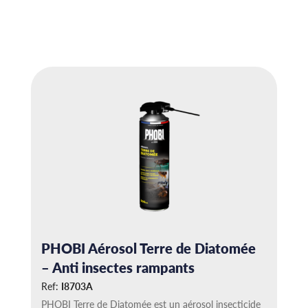
i
t
a
p
l
u
s
i
e
u
r
s
v
a
r
i
a
t
i
o
n
s
.
PHOBI Aérosol Terre de Diatomée
L
– Anti insectes rampants
e
s
Ref:
I8703A
o
p
PHOBI Terre de Diatomée est un aérosol insecticide