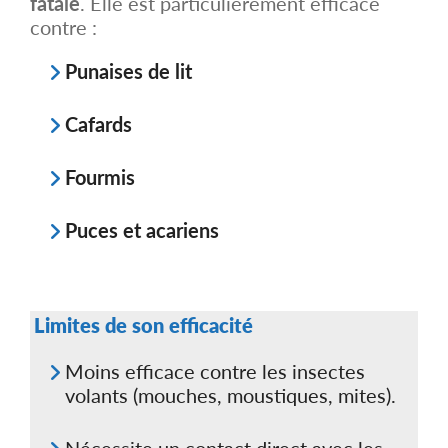
fatale
. Elle est particulièrement efficace
a
o
p
contre :
n
a
s
g
.
Punaises de lit
e
L
d
e
u
s
p
Cafards
o
r
p
o
t
d
Fourmis
i
u
o
i
n
t
s
Puces et acariens
p
e
u
v
e
n
Limites de son efficacité
t
ê
t
Moins efficace contre les insectes
r
volants (mouches, moustiques, mites).
e
c
h
o