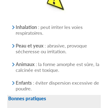
l
a
p
a
g
e
d
Inhalation
: peut irriter les voies
u
p
respiratoires.
r
o
d
Peau et yeux
: abrasive, provoque
u
sécheresse ou irritation.
i
t
Animaux
: la forme amorphe est sûre, la
calcinée est toxique.
Enfants
: éviter dispersion excessive de
poudre.
Bonnes pratiques