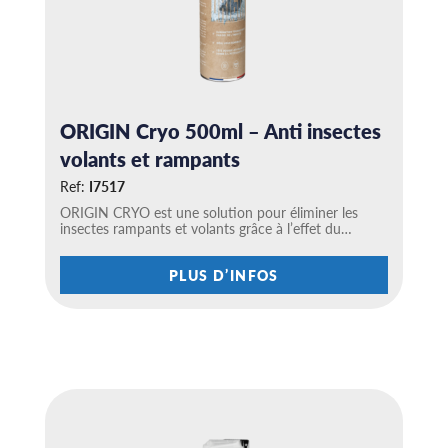
r
s
v
a
r
i
a
t
ORIGIN Cryo 500ml – Anti insectes
i
volants et rampants
o
n
Ref:
I7517
s
.
ORIGIN CRYO est une solution pour éliminer les
L
insectes rampants et volants grâce à l’effet du…
e
s
C
o
PLUS D’INFOS
e
p
p
t
r
i
o
o
d
n
u
s
i
p
t
e
a
u
p
v
l
e