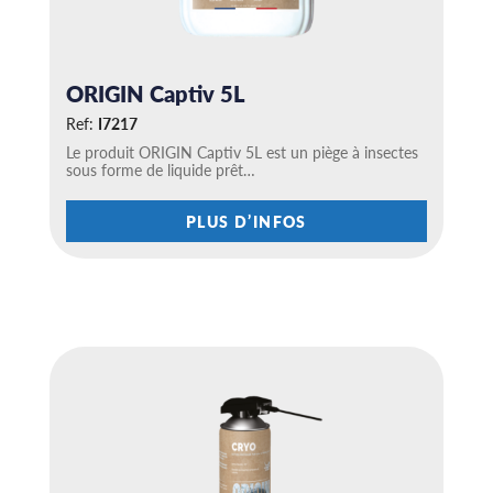
ORIGIN Captiv 5L
Ref:
I7217
Le produit ORIGIN Captiv 5L est un piège à insectes
sous forme de liquide prêt…
C
PLUS D’INFOS
e
p
r
o
d
u
i
t
a
p
l
u
s
i
e
u