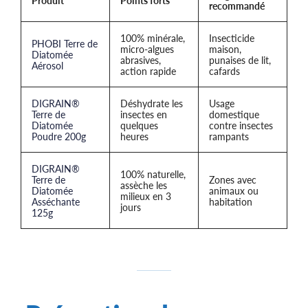
Produit
Points forts
recommandé
100% minérale,
Insecticide
PHOBI Terre de
micro-algues
maison,
Diatomée
abrasives,
punaises de lit,
Aérosol
action rapide
cafards
DIGRAIN®
Déshydrate les
Usage
Terre de
insectes en
domestique
Diatomée
quelques
contre insectes
Poudre 200g
heures
rampants
DIGRAIN®
100% naturelle,
Terre de
Zones avec
assèche les
Diatomée
animaux ou
milieux en 3
Asséchante
habitation
jours
125g