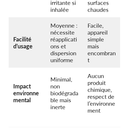
irritante si
surfaces
inhalée
chaudes
Moyenne :
Facile,
nécessite
appareil
Facilité
réapplicati
simple
d’usage
ons et
mais
dispersion
encombran
uniforme
t
Aucun
Minimal,
produit
Impact
non
chimique,
environne
biodégrada
respect de
mental
ble mais
l’environne
inerte
ment