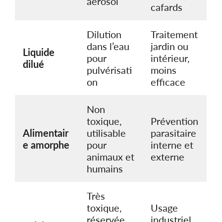
aérosol
cafards
Dilution
Traitement
dans l’eau
jardin ou
Liquide
pour
intérieur,
dilué
pulvérisati
moins
on
efficace
Non
toxique,
Prévention
Alimentair
utilisable
parasitaire
e amorphe
pour
interne et
animaux et
externe
humains
Très
toxique,
Usage
réservée
industriel