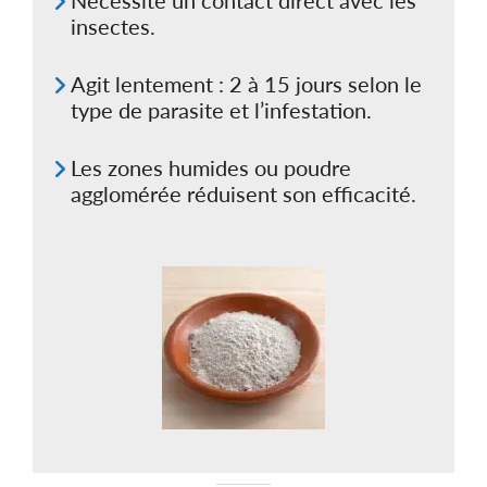
Nécessite un contact direct avec les
i
insectes.
s
i
e
Agit lentement : 2 à 15 jours selon le
s
s
type de parasite et l’infestation.
u
r
l
Les zones humides ou poudre
a
p
agglomérée réduisent son efficacité.
a
g
e
d
u
p
r
o
d
u
i
t