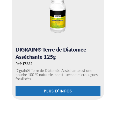
DIGRAIN® Terre de Diatomée
Asséchante 125g
Ref:
I7232
Digrain® Terre de Diatomée Asséchante est une
poudre 100 % naturelle, constituée de micro-algues
fossilisées…
C
PLUS D’INFOS
e
p
r
o
d
u