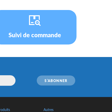
Suivi de commande
S’ABONNER
roduits
Autres