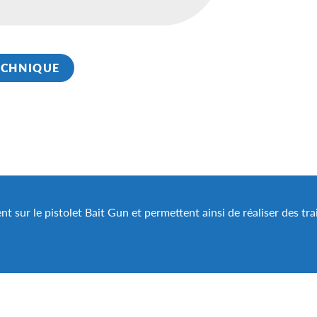
ECHNIQUE
t sur le pistolet Bait Gun et permettent ainsi de réaliser des trai