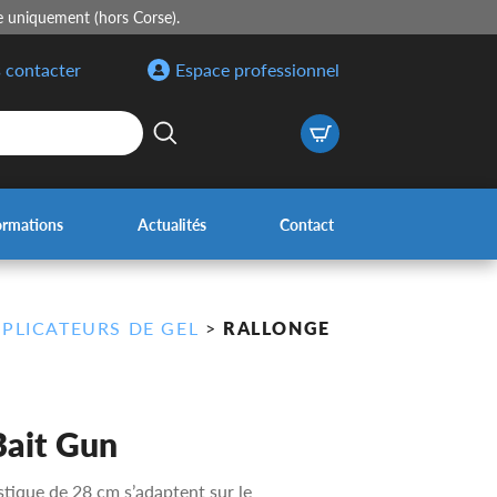
e uniquement (hors Corse).
 contacter
Espace professionnel
ormations
Actualités
Contact
PPLICATEURS DE GEL
>
RALLONGE
Bait Gun
stique de 28 cm s’adaptent sur le