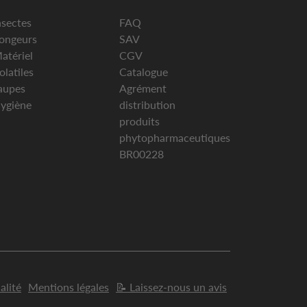
nsectes
FAQ
ongeurs
SAV
atériel
CGV
olatiles
Catalogue
aupes
Agrément
ygiène
distribution
produits
phytopharmaceutiques
BR00228
alité
Mentions légales
📝 Laissez-nous un avis
s réglementations. Personnalisez vos préférences pour contrôler