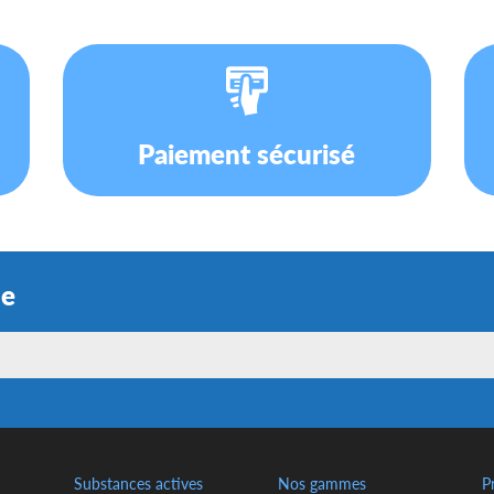
Paiement sécurisé
ue
Substances actives
Nos gammes
P