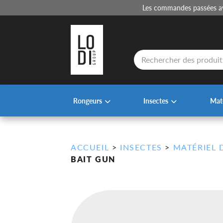
Les commandes passées ava
Recherche
de
produits
Rongeurs
Insectes
Maté
ACCUEIL
>
INSECTES
>
MATÉRIEL 
BAIT GUN