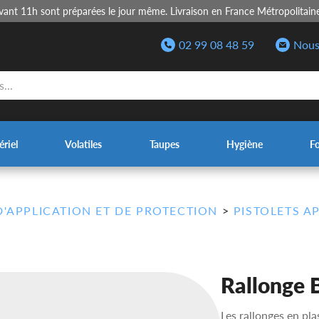
nt 11h sont préparées le jour même. Livraison en France Métropolitain
02 99 08 48 59
Nous
riel
Volatiles
Taupes
Hygiène
F
D'APPLICATION ET DE PROTECTION
>
PISTOLETS A
Rallonge 
Les rallonges en pla