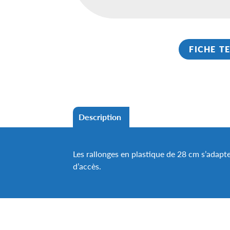
FICHE T
Description
Les rallonges en plastique de 28 cm s’adapten
d’accès.