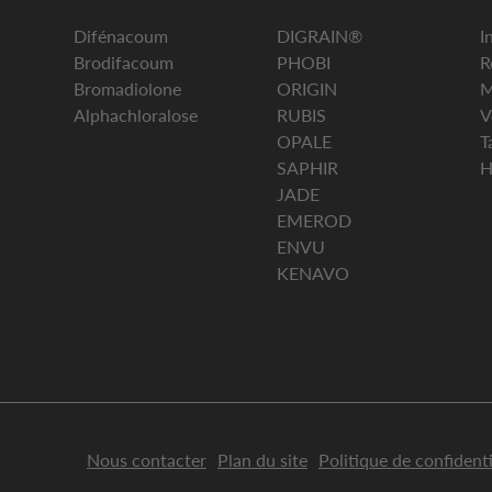
Difénacoum
DIGRAIN®
I
Brodifacoum
PHOBI
R
Bromadiolone
ORIGIN
M
Alphachloralose
RUBIS
V
OPALE
T
SAPHIR
H
JADE
EMEROD
ENVU
KENAVO
s Options
Nous contacter
Plan du site
Politique de confidenti
ètres de confidentialité, en garantissant la conformité avec le