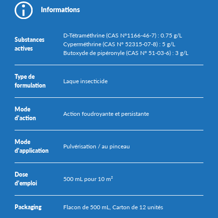
Informations
D-Tétraméthrine (CAS N°1166-46-7) : 0.75 g/L
Substances
Cyperméthrine (CAS N° 52315-07-8) : 5 g/L
actives
Butoxyde de pipéronyle (CAS N° 51-03-6) : 3 g/L
Type de
Laque insecticide
formulation
Mode
Action foudroyante et persistante
d'action
Mode
Pulvérisation / au pinceau
d'application
Dose
500 mL pour 10 m²
d'emploi
Packaging
Flacon de 500 mL, Carton de 12 unités