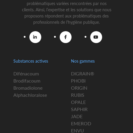
problématiques variées rencontrées par nos
clients. Ainsi, l’expertise et les solutions que nous
proposons répondent aux problématiques des
professionnels de l'hygiène publique.
Substances actives
Nos gammes
Difénacoum
DIGRAIN®
Brodifacoum
PHOBI
Bromadiolone
ORIGIN
Alphachloralose
RUBIS
OPALE
SAPHIR
JADE
EMEROD
ENVU