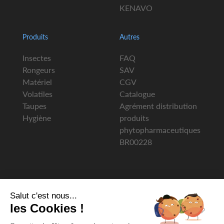
KENAVO
Produits
Autres
Insectes
FAQ
Rongeurs
SAV
Matériel
CGV
Volatiles
Catalogue
Taupes
Agrément distribution
Hygiène
produits
phytopharmaceutiques
BR00228
Salut c'est nous...
les Cookies !