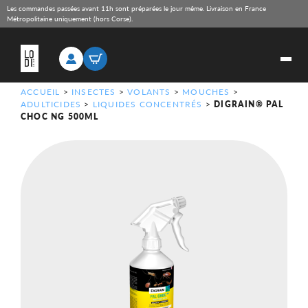
Les commandes passées avant 11h sont préparées le jour même. Livraison en France
Métropolitaine uniquement (hors Corse).
ACCUEIL
>
INSECTES
>
VOLANTS
>
MOUCHES
>
ADULTICIDES
>
LIQUIDES CONCENTRÉS
>
DIGRAIN® PAL
CHOC NG 500ML