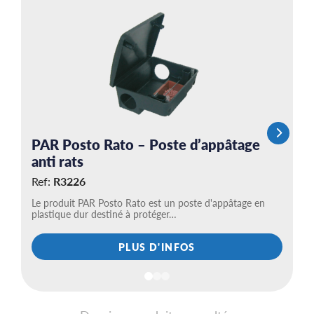
S
a
R
SA
ba
PAR Posto Rato – Poste d’appâtage
anti rats
Ref:
R3226
Le produit PAR Posto Rato est un poste d'appâtage en
plastique dur destiné à protéger…
PLUS D'INFOS