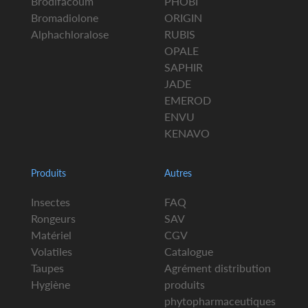
Brodifacoum
PHOBI
Bromadiolone
ORIGIN
Alphachloralose
RUBIS
OPALE
SAPHIR
JADE
EMEROD
ENVU
KENAVO
Produits
Autres
Insectes
FAQ
Rongeurs
SAV
Matériel
CGV
Volatiles
Catalogue
Taupes
Agrément distribution
Hygiène
produits
phytopharmaceutiques