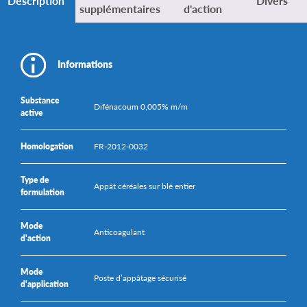
Description
Divers
supplémentaires
d'action
Informations
Substance
Difénacoum 0,005% m/m
active
Homologation
FR-2012-0032
Type de
Appât céréales sur blé entier
formulation
Mode
Anticoagulant
d'action
Mode
Poste d’appâtage sécurisé
d'application