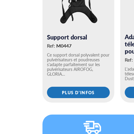
Ada
Support dorsal
tél
Ref:
M0447
po
Ce support dorsal polyvalent pour
Ref:
pulvérisateurs et poudreuses
s'adapte parfaitement sur les
L'ada
pulvérisateurs AIROFOG,
téle
GLORIA…
Dust
PLUS D'INFOS