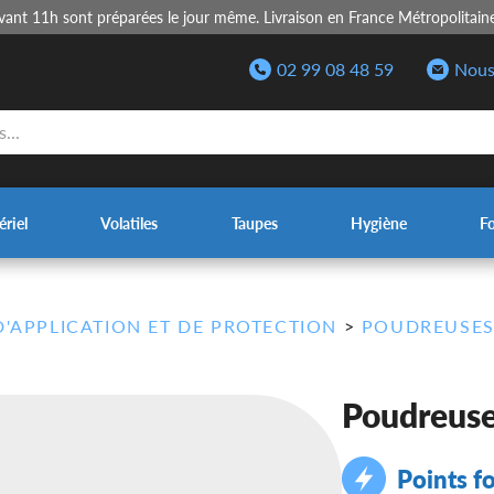
nt 11h sont préparées le jour même. Livraison en France Métropolitain
02 99 08 48 59
Nous
riel
Volatiles
Taupes
Hygiène
F
D'APPLICATION ET DE PROTECTION
>
POUDREUSE
Poudreus
Points fo