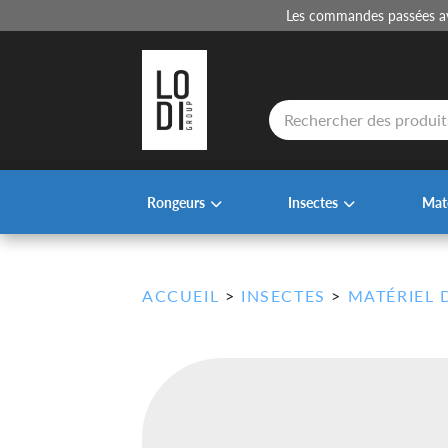
Les commandes passées ava
Recherche
de
produits
Rongeurs
Insectes
Maté
ACCUEIL
>
INSECTES
>
MATÉRIEL 