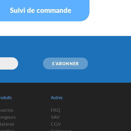
Suivi de commande
S’ABONNER
roduits
Autres
nsectes
FAQ
ongeurs
SAV
atériel
CGV
olatiles
Catalogue