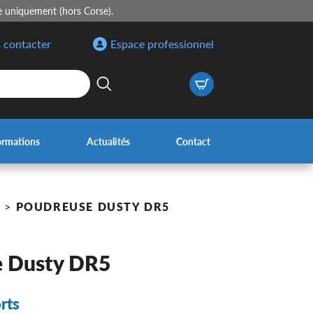
e uniquement (hors Corse).
 contacter
Espace professionnel
ormations
Actualités
Contact
S
>
POUDREUSE DUSTY DR5
e Dusty DR5
rts