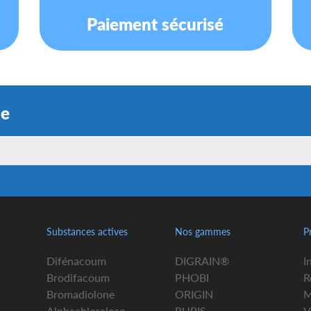
Paiement sécurisé
ue
Substances actives
Nos gammes
P
Difénacoum
DIGRAIN®
I
Brodifacoum
PHOBI
R
Bromadiolone
ORIGIN
M
Alphachloralose
RUBIS
V