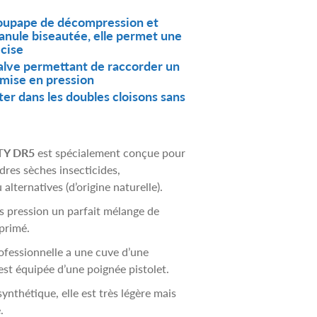
oupape de décompression et
canule biseautée, elle permet une
écise
alve permettant de raccorder un
mise en pression
ter dans les doubles cloisons sans
TY DR5
est spécialement conçue pour
dres sèches insecticides,
alternatives (d’origine naturelle).
us pression un parfait mélange de
primé.
fessionnelle a une cuve d’une
est équipée d’une poignée pistolet.
ynthétique, elle est très légère mais
.