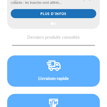
collante : les insectes sont attirés…
vo
PLUS D'INFOS
Derniers produits consultés
Livraison rapide