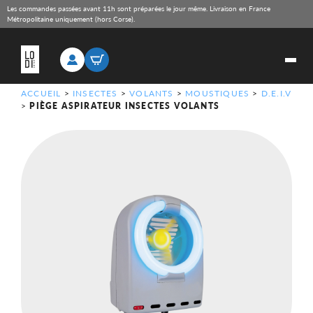
Les commandes passées avant 11h sont préparées le jour même. Livraison en France
Métropolitaine uniquement (hors Corse).
ACCUEIL
>
INSECTES
>
VOLANTS
>
MOUSTIQUES
>
D.E.I.V
>
PIÈGE ASPIRATEUR INSECTES VOLANTS