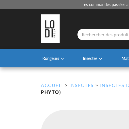
Les commandes passées ava
Recherche
de
produits
Rongeurs
Insectes
Maté
ACCUEIL
>
INSECTES
>
INSECTES 
PHYTO)