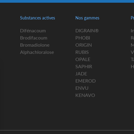
Substances actives
Nos gammes
P
Difénacoum
DIGRAIN®
I
Brodifacoum
PHOBI
R
Bromadiolone
ORIGIN
M
Alphachloralose
RUBIS
V
OPALE
T
SAPHIR
H
JADE
EMEROD
ENVU
KENAVO