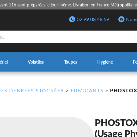
nt 11h sont préparées le jour même. Livraison en France Métropolitain
02 99 08 48 59
Nous
riel
Volatiles
Taupes
Hygiène
F
DES DENRÉES STOCKÉES
>
FUMIGANTS
>
PHOSTOX
PHOSTOXI
(Usage Ph