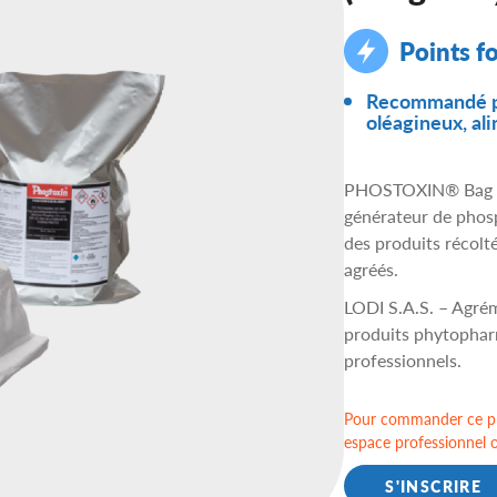
Points fo
Recommandé po
oléagineux, ali
PHOSTOXIN® Bag Bl
générateur de phosp
des produits récolt
agréés.
LODI S.A.S. – Agré
produits phytopharm
professionnels.
Pour commander ce pr
espace professionnel 
S'INSCRIRE