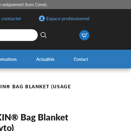
e uniquement (hors Corse).
 contacter
Espace professionnel
ormations
Actualités
Contact
IN® BAG BLANKET (USAGE
N® Bag Blanket
yto)