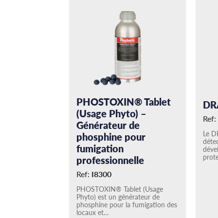
PHOSTOXIN® Tablet
DR
(Usage Phyto) –
Ref:
Générateur de
Le D
phosphine pour
déte
fumigation
déve
prot
professionnelle
Ref:
I8300
PHOSTOXIN® Tablet (Usage
Phyto) est un générateur de
phosphine pour la fumigation des
locaux et…