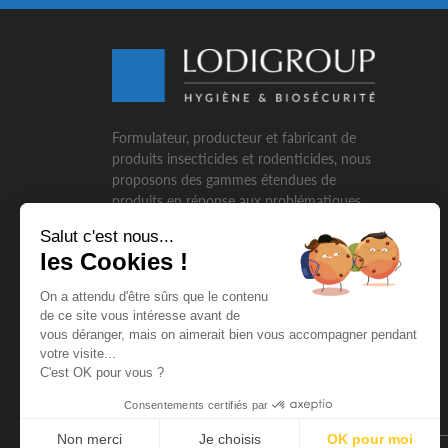
Formulateur, producteur et fabricant de
produits insecticides et rodenticides, nous
proposons des gammes étendues de
produits en réponse aux problématiques
variées rencontrées par nos clients. Ainsi,
Salut c'est nous...
l’expertise et les solutions que nous
les Cookies !
proposons répondent aux problématiques
des professionnels de l'hygiène publique.
On a attendu d'être sûrs que le contenu
de ce site vous intéresse avant de
vous déranger, mais on aimerait bien vous accompagner pendant
votre visite...
C'est OK pour vous ?
Consentements certifiés par
Non merci
Je choisis
OK pour moi