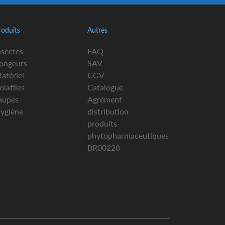
roduits
Autres
nsectes
FAQ
ongeurs
SAV
atériel
CGV
olatiles
Catalogue
aupes
Agrément
ygiène
distribution
produits
phytopharmaceutiques
BR00228