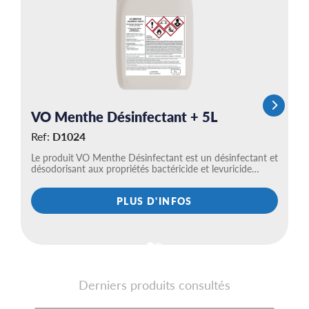
VO Menthe Désinfectant + 5L
A
p
Ref:
D1024
R
Le produit VO Menthe Désinfectant est un désinfectant et
désodorisant aux propriétés bactéricide et levuricide…
AX
cu
PLUS D'INFOS
Derniers produits consultés