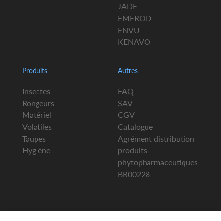
JADE
EMEROD
ENVU
KENAVO
Produits
Autres
Insectes
FAQ
Rongeurs
SAV
Matériel
CGV
Volatiles
Catalogue
Taupes
Agrément distribution
Hygiène
produits
phytopharmaceutiques
BR00228