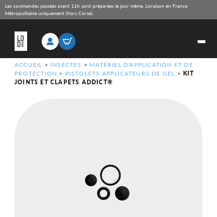
Les commandes passées avant 11h sont préparées le jour même. Livraison en France
Métropolitaine uniquement (hors Corse).
ACCUEIL
>
INSECTES
>
MATÉRIEL D'APPLICATION ET DE
PROTECTION
>
PISTOLETS APPLICATEURS DE GEL
>
KIT
JOINTS ET CLAPETS ADDICT®