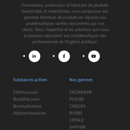
Formulateur, producteur et fabricant de produits
insecticides et rodenticides, nous proposons des
gammes étendues de produits en réponse aux
problématiques variées rencontrées par nos
clients. Ainsi, l’expertise et les solutions que nous
proposons répondent aux problématiques des
professionnels de l'hygiène publique.
Substances actives
Nos gammes
Difénacoum
DIGRAIN®
Brodifacoum
PHOBI
Bromadiolone
ORIGIN
Alphachloralose
RUBIS
OPALE
SAPHIR