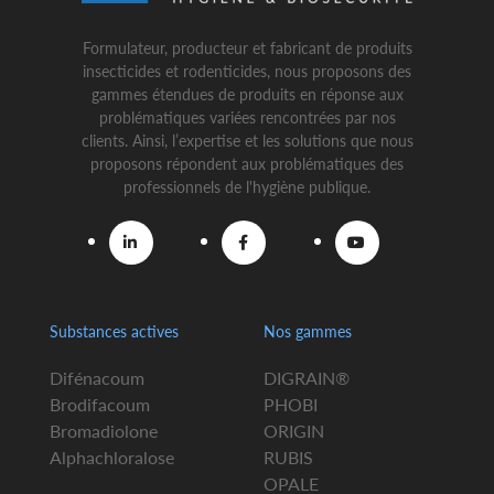
Formulateur, producteur et fabricant de produits
insecticides et rodenticides, nous proposons des
gammes étendues de produits en réponse aux
problématiques variées rencontrées par nos
clients. Ainsi, l’expertise et les solutions que nous
proposons répondent aux problématiques des
professionnels de l'hygiène publique.
Substances actives
Nos gammes
Difénacoum
DIGRAIN®
Brodifacoum
PHOBI
Bromadiolone
ORIGIN
Alphachloralose
RUBIS
OPALE