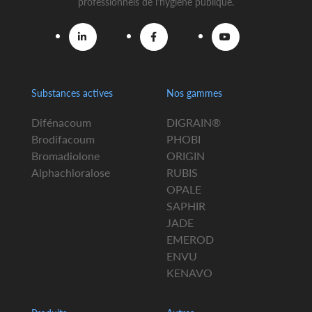
professionnels de l'hygiène publique.
Substances actives
Nos gammes
Difénacoum
DIGRAIN®
Brodifacoum
PHOBI
Bromadiolone
ORIGIN
Alphachloralose
RUBIS
OPALE
SAPHIR
JADE
EMEROD
ENVU
KENAVO