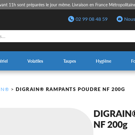
nt 11h sont préparées le jour même. Livraison en France Métropolitain
02 99 08 48 59
Nous
riel
Volatiles
Taupes
Hygiène
F
IN®
>
DIGRAIN® RAMPANTS POUDRE NF 200G
DIGRAIN®
NF 200g