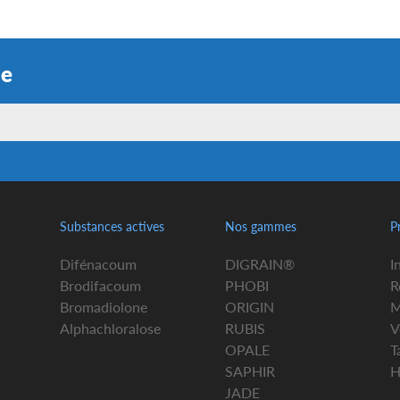
ue
Substances actives
Nos gammes
P
Difénacoum
DIGRAIN®
I
Brodifacoum
PHOBI
R
Bromadiolone
ORIGIN
M
Alphachloralose
RUBIS
V
OPALE
T
SAPHIR
H
JADE