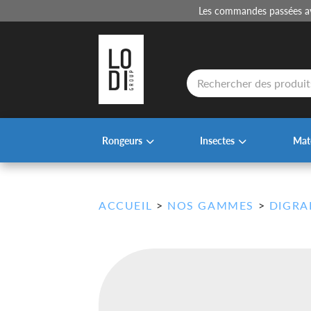
Les commandes passées ava
Recherche
de
produits
Rongeurs
Insectes
Maté
ACCUEIL
>
NOS GAMMES
>
DIGRA