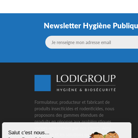
Newsletter Hygiène Publiq
Formulateur, producteur et fabricant de
produits insecticides et rodenticides, nous
proposons des gammes étendues de
produits en réponse aux problématiques
variées rencontrées par nos clients. Ainsi,
Salut c'est nous...
l’expertise et les solutions que nous