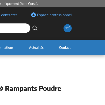
e uniquement (hors Corse).
 contacter
Espace professionnel
ormations
Actualités
Contact
 Rampants Poudre