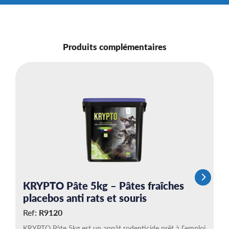
Produits complémentaires
K
p
R
KR
pr
KRYPTO Pâte 5kg – Pâtes fraîches
placebos anti rats et souris
Ref:
R9120
KRYPTO Pâte 5kg est un appât rodenticide prêt à l’emploi