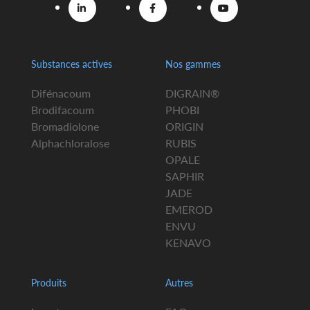
Substances actives
Nos gammes
Difénacoum
DIGRAIN®
Brodifacoum
PHOBI
Bromadiolone
ORIGIN
Alphachloralose
RUBIS
OPALE
SAPHIR
JADE
EMEROD
ENVU
KENAVO
Produits
Autres