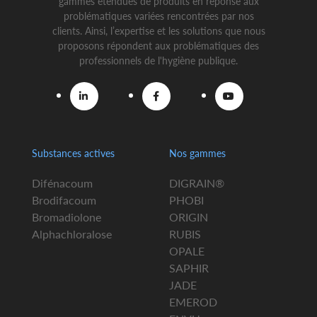
gammes étendues de produits en réponse aux
problématiques variées rencontrées par nos
clients. Ainsi, l’expertise et les solutions que nous
proposons répondent aux problématiques des
professionnels de l'hygiène publique.
Substances actives
Nos gammes
Difénacoum
DIGRAIN®
Brodifacoum
PHOBI
Bromadiolone
ORIGIN
Alphachloralose
RUBIS
OPALE
SAPHIR
JADE
EMEROD