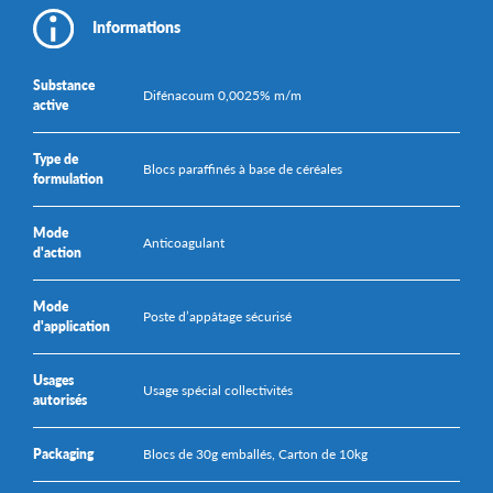
Informations
Substance
Difénacoum 0,0025% m/m
active
Type de
Blocs paraffinés à base de céréales
formulation
Mode
Anticoagulant
d'action
Mode
Poste d’appâtage sécurisé
d'application
Usages
Usage spécial collectivités
autorisés
Packaging
Blocs de 30g emballés, Carton de 10kg