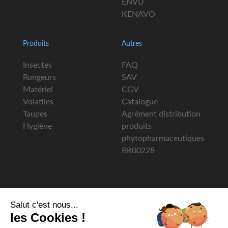
ENVU
KENAVO
Produits
Autres
Insectes
FAQ
Rongeurs
SAV
Matériel
CGV
Volatiles
Catalogue
Taupes
Agrément distribution
Hygiène
produits
phytopharmaceutiques
BR00228
Salut c'est nous...
les Cookies !