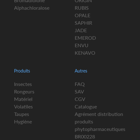
Bromadiolone
ORIGIN
Alphachloralose
RUBIS
OPALE
SAPHIR
JADE
EMEROD
ENVU
KENAVO
Produits
Autres
Insectes
FAQ
Rongeurs
SAV
Matériel
CGV
Volatiles
Catalogue
Taupes
Agrément distribution
Hygiène
produits
phytopharmaceutiques
BR00228