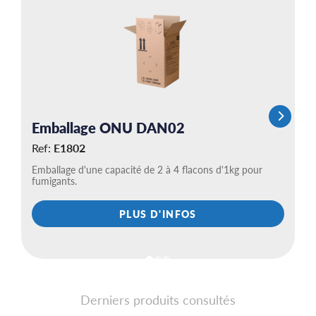
Emballage ONU DAN02
E
Ref:
E1802
R
Emballage d'une capacité de 2 à 4 flacons d'1kg pour
Em
fumigants.
fu
PLUS D'INFOS
Derniers produits consultés