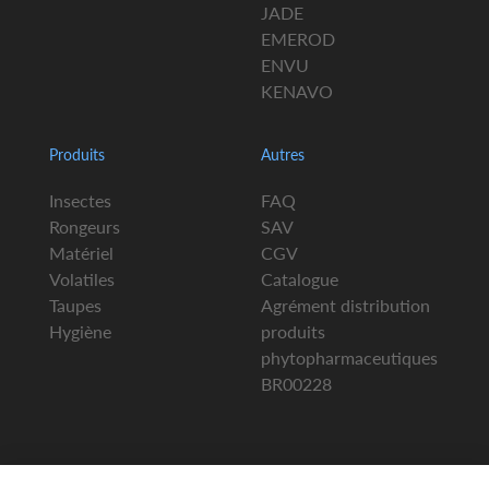
JADE
EMEROD
ENVU
KENAVO
Produits
Autres
Insectes
FAQ
Rongeurs
SAV
Matériel
CGV
Volatiles
Catalogue
Taupes
Agrément distribution
Hygiène
produits
phytopharmaceutiques
BR00228