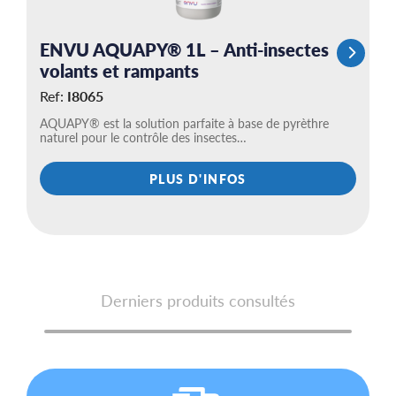
ENVU AQUAPY® 1L – Anti-insectes
E
volants et rampants
I
i
Ref:
I8065
R
AQUAPY® est la solution parfaite à base de pyrèthre
naturel pour le contrôle des insectes…
Ha
sp
in
PLUS D'INFOS
Derniers produits consultés