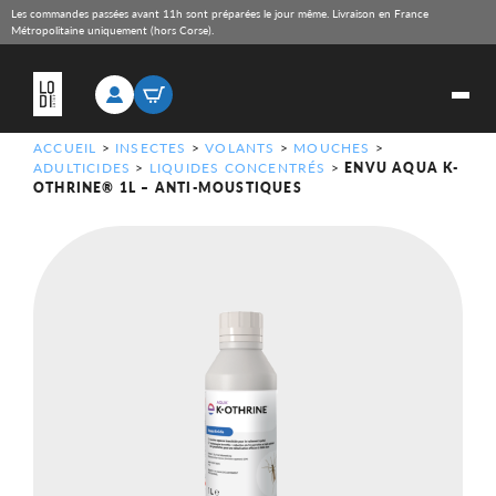
Les commandes passées avant 11h sont préparées le jour même. Livraison en France
Métropolitaine uniquement (hors Corse).
ACCUEIL
>
INSECTES
>
VOLANTS
>
MOUCHES
>
ADULTICIDES
>
LIQUIDES CONCENTRÉS
>
ENVU AQUA K-
OTHRINE® 1L – ANTI-MOUSTIQUES