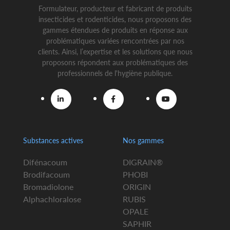
Formulateur, producteur et fabricant de produits
insecticides et rodenticides, nous proposons des
gammes étendues de produits en réponse aux
problématiques variées rencontrées par nos
clients. Ainsi, l’expertise et les solutions que nous
proposons répondent aux problématiques des
professionnels de l'hygiène publique.
Substances actives
Nos gammes
Difénacoum
DIGRAIN®
Brodifacoum
PHOBI
Bromadiolone
ORIGIN
Alphachloralose
RUBIS
OPALE
SAPHIR