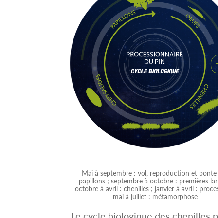
Mai à septembre : vol, reproduction et ponte
papillons ; septembre à octobre : premières lar
octobre à avril : chenilles ; janvier à avril : proce
mai à juillet : métamorphose
Le cycle biologique des chenilles 