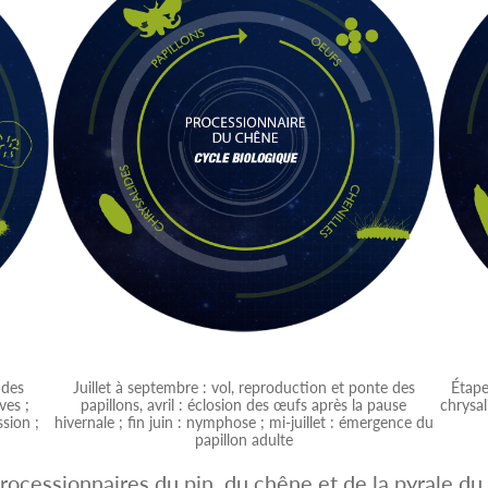
 des
Juillet à septembre : vol, reproduction et ponte des
Étape
ves ;
papillons, avril : éclosion des œufs après la pause
chrysal
ssion ;
hivernale ; fin juin : nymphose ; mi-juillet : émergence du
papillon adulte
processionnaires du pin, du chêne et de la pyrale d