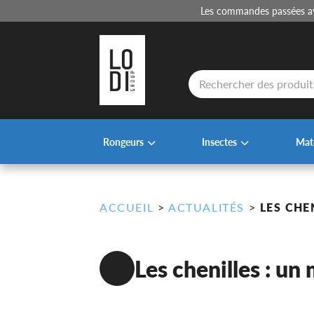
Les commandes passées ava
Recherche
de
produits
Rongeurs
Insectes
Maté
ACCUEIL
>
ACTUALITÉS
>
LES CHE
Les chenilles : un 