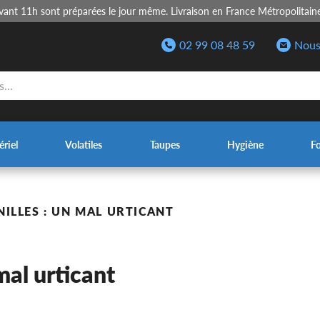
nt 11h sont préparées le jour même. Livraison en France Métropolitain
02 99 08 48 59
Nous
riel
Volatiles
Taupes
Hygiène
F
NILLES : UN MAL URTICANT
mal urticant