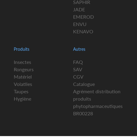
SAPHIR
JADE
EMEROD
ENVU
KENAVO
Produits
Autres
Insectes
FAQ
Rongeurs
SAV
Matériel
CGV
Volatiles
Catalogue
Taupes
Agrément distribution
Hygiène
produits
phytopharmaceutiques
BR00228