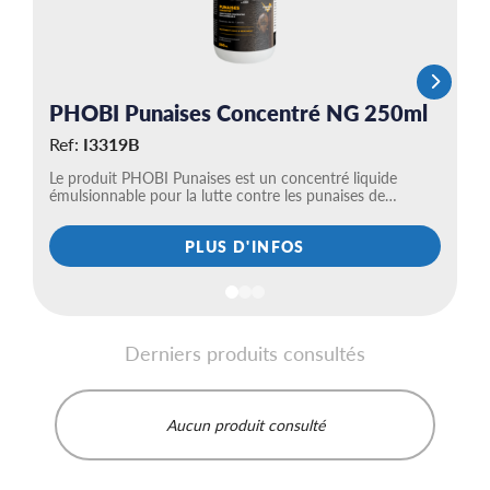
tr
PHOBI Punaises Concentré NG 250ml
Ref:
I3319B
Le produit PHOBI Punaises est un concentré liquide
émulsionnable pour la lutte contre les punaises de…
Ce
PLUS D'INFOS
produi
a
plusie
variat
Derniers produits consultés
Les
option
peuve
Aucun produit consulté
être
choisi