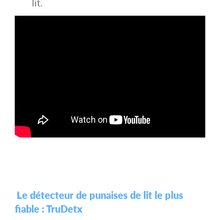
lit.
Le détecteur de punaises de lit le plus
fiable : TruDetx