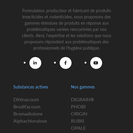
Formulateur, producteur et fabricant de produits
insecticides et rodenticides, nous proposons des
gammes étendues de produits en réponse aux
problématiques variées rencontrées par nos
clients. Ainsi, l’expertise et les solutions que nous
proposons répondent aux problématiques des
professionnels de l'hygiène publique.
Substances actives
Nos gammes
Difénacoum
DIGRAIN®
Brodifacoum
PHOBI
Bromadiolone
ORIGIN
Alphachloralose
RUBIS
OPALE