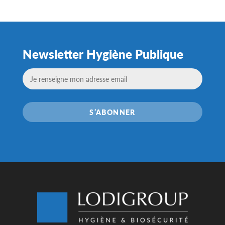
sur
la
page
du
Newsletter Hygiène Publique
produi
S’ABONNER