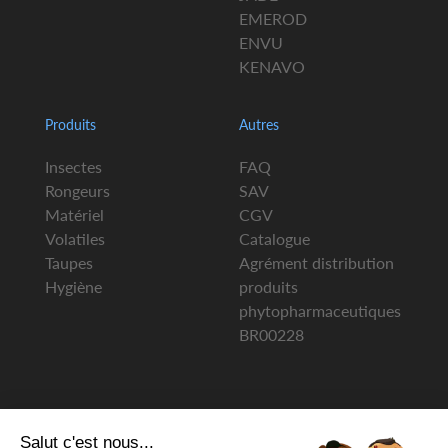
EMEROD
ENVU
KENAVO
Produits
Autres
Insectes
FAQ
Rongeurs
SAV
Matériel
CGV
Volatiles
Catalogue
Taupes
Agrément distribution
Hygiène
produits
phytopharmaceutiques
BR00228
Salut c'est nous...