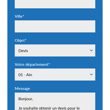
Ville
*
Objet
*
Votre département
*
Message