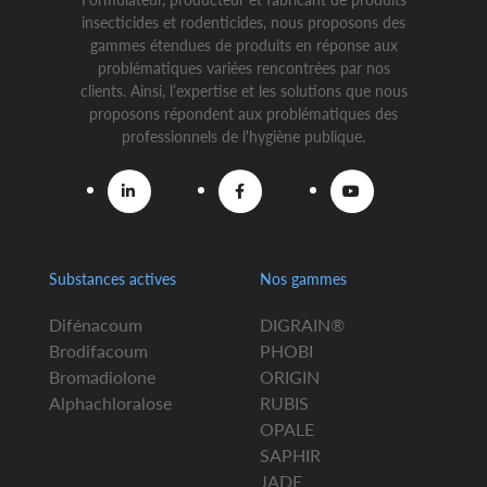
insecticides et rodenticides, nous proposons des
gammes étendues de produits en réponse aux
problématiques variées rencontrées par nos
clients. Ainsi, l’expertise et les solutions que nous
proposons répondent aux problématiques des
professionnels de l'hygiène publique.
Substances actives
Nos gammes
Difénacoum
DIGRAIN®
Brodifacoum
PHOBI
Bromadiolone
ORIGIN
Alphachloralose
RUBIS
OPALE
SAPHIR
JADE