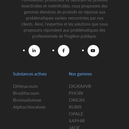
insecticides et rodenticides, nous proposons des
gammes étendues de produits en réponse aux
problématiques variées rencontrées par nos
clients. Ainsi, l’expertise et les solutions que nous
proposons répondent aux problématiques des
professionnels de l'hygiène publique.
Substances actives
Nos gammes
Difénacoum
DIGRAIN®
Brodifacoum
PHOBI
Bromadiolone
ORIGIN
Alphachloralose
RUBIS
OPALE
SAPHIR
JADE