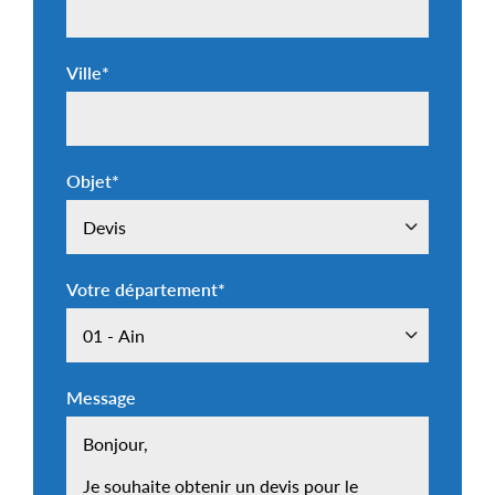
Ville
*
Objet
*
Votre département
*
Message