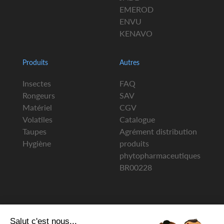
EMEROD
ENVU
KENAVO
Produits
Autres
Insectes
FAQ
Rongeurs
SAV
Matériel
CGV
Volatiles
Catalogue
Taupes
Agrément distribution
Hygiène
produits
phytopharmaceutiques
BR00228
Salut c'est nous...