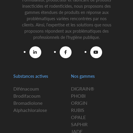
insecticides et rodenticides, nous proposons des
gammes étendues de produits en réponse aux
problématiques variées rencontrées par nos
clients. Ainsi, l’expertise et les solutions que nous
proposons répondent aux problématiques des
professionnels de l'hygiène publique.
Substances actives
Nos gammes
Difénacoum
DIGRAIN®
Brodifacoum
PHOBI
Bromadiolone
ORIGIN
Alphachloralose
RUBIS
OPALE
SAPHIR
JADE