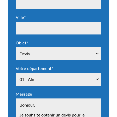
Ville
*
Objet
*
Votre département
*
Message