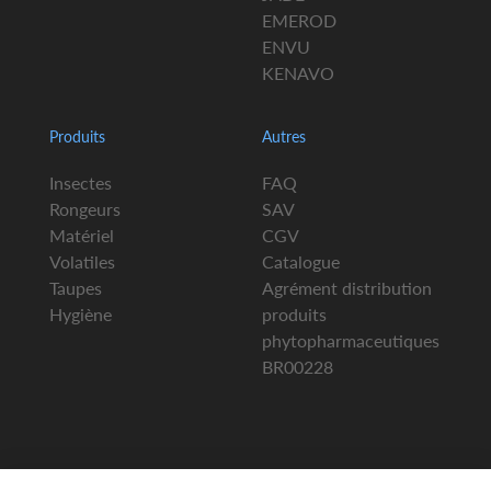
EMEROD
ENVU
KENAVO
Produits
Autres
Insectes
FAQ
Rongeurs
SAV
Matériel
CGV
Volatiles
Catalogue
Taupes
Agrément distribution
Hygiène
produits
phytopharmaceutiques
BR00228
Salut c'est nous...