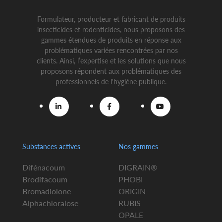
Formulateur, producteur et fabricant de produits
insecticides et rodenticides, nous proposons des
gammes étendues de produits en réponse aux
problématiques variées rencontrées par nos
clients. Ainsi, l’expertise et les solutions que nous
proposons répondent aux problématiques des
professionnels de l'hygiène publique.
Substances actives
Nos gammes
Difénacoum
DIGRAIN®
Brodifacoum
PHOBI
Bromadiolone
ORIGIN
Alphachloralose
RUBIS
OPALE