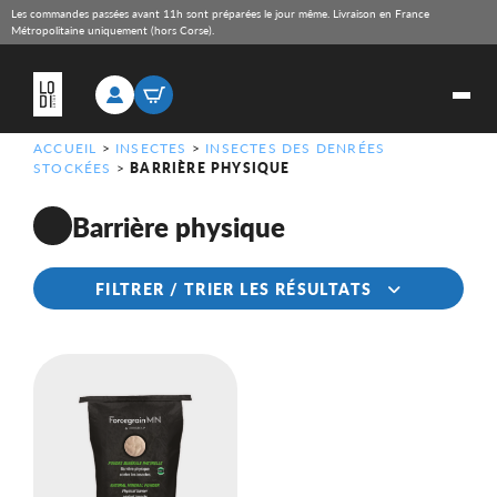
Les commandes passées avant 11h sont préparées le jour même. Livraison en France
Métropolitaine uniquement (hors Corse).
ACCUEIL
>
INSECTES
>
INSECTES DES DENRÉES
STOCKÉES
>
BARRIÈRE PHYSIQUE
Barrière physique
FILTRER / TRIER LES RÉSULTATS