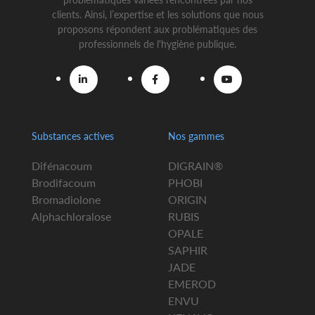
clients. Ainsi, l’expertise et les solutions que nous
proposons répondent aux problématiques des
professionnels de l'hygiène publique.
Substances actives
Nos gammes
Difénacoum
DIGRAIN®
Brodifacoum
PHOBI
Bromadiolone
ORIGIN
Alphachloralose
RUBIS
OPALE
SAPHIR
JADE
EMEROD
ENVU