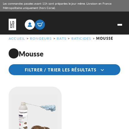
Les commandes passées avant 11h sont préparées le jour même. Livraison en France
Métropolitaine uniquement (hors Corse).
ACCUEIL
>
RONGEURS
>
RATS
>
RATICIDES
>
MOUSSE
Mousse
FILTRER / TRIER LES RÉSULTATS