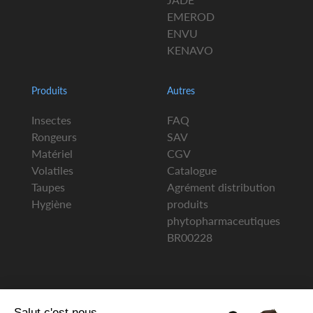
EMEROD
ENVU
KENAVO
Produits
Autres
Insectes
FAQ
Rongeurs
SAV
Matériel
CGV
Volatiles
Catalogue
Taupes
Agrément distribution
Hygiène
produits
phytopharmaceutiques
BR00228
Salut c'est nous...