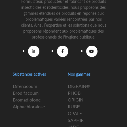
Formulateur, producteur et fabricant de produits
insecticides et rodenticides, nous proposons des
gammes étendues de produits en réponse aux
problématiques variées rencontrées par nos
clients. Ainsi, l’expertise et les solutions que nous
proposons répondent aux problématiques des
professionnels de l'hygiène publique.
Substances actives
Nos gammes
Difénacoum
DIGRAIN®
Brodifacoum
PHOBI
Bromadiolone
ORIGIN
Alphachloralose
RUBIS
OPALE
SAPHIR
JADE