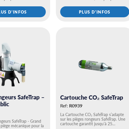
LUS D'INFOS
PLUS D'INFOS
ngeurs SafeTrap –
Cartouche CO₂ SafeTrap
blic
Ref:
R0939
La Cartouche CO₂ SafeTrap s’adapte
sur les pièges rongeurs SafeTrap. Une
ngeurs SafeTrap - Grand
cartouche garantit jusqu’à 25…
n piège mécanique pour la