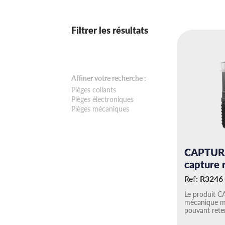
Filtrer les résultats
Affiner votre recherche :
Pièges collants
Pièges électroniques
Pièges mécaniques
CAPTURA
capture 
Ref:
R3246
Le produit C
mécanique mu
pouvant rete