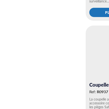
surveillance
P
Coupelle
Ref:
R0937
La coupelle a
accessoire co
les pièges Sa