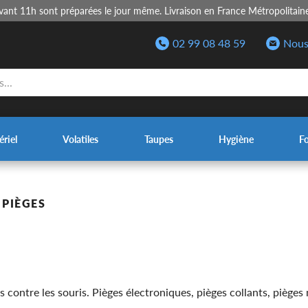
nt 11h sont préparées le jour même. Livraison en France Métropolitain
02 99 08 48 59
Nous
riel
Volatiles
Taupes
Hygiène
F
>
PIÈGES
contre les souris. Pièges électroniques, pièges collants, pièges