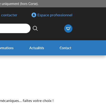
e uniquement (hors Corse).
 contacter
Espace professionnel
ormations
Actualités
Contact
 mécaniques… faites votre choix !