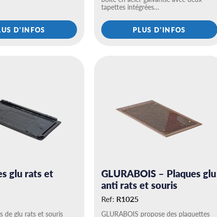
tapettes intégrées…
LUS D'INFOS
PLUS D'INFOS
s glu rats et
GLURABOIS – Plaques glu
anti rats et souris
Ref:
R1025
s de glu rats et souris
GLURABOIS propose des plaquettes