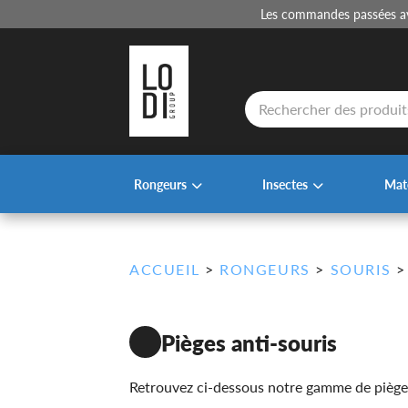
Les commandes passées ava
Recherche
de
produits
Rongeurs
Insectes
Maté
ACCUEIL
>
RONGEURS
>
SOURIS
Pièges anti-souris
Retrouvez ci-dessous notre gamme de pièges 