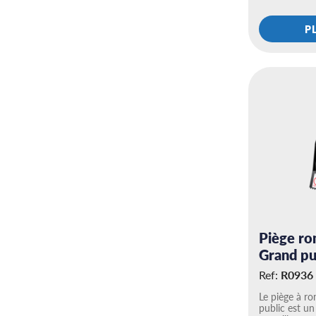
P
Piège ro
Grand pu
Ref:
R0936
Le piège à ro
public est u