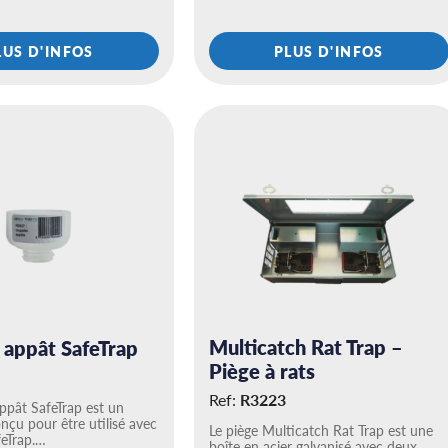
…
LUS D'INFOS
PLUS D'INFOS
Multicatch Rat Trap –
 appât SafeTrap
Piège à rats
Ref:
R3223
ppât SafeTrap est un
nçu pour être utilisé avec
Le piège Multicatch Rat Trap est une
feTrap.…
boîte en acier galvanisé avec deux