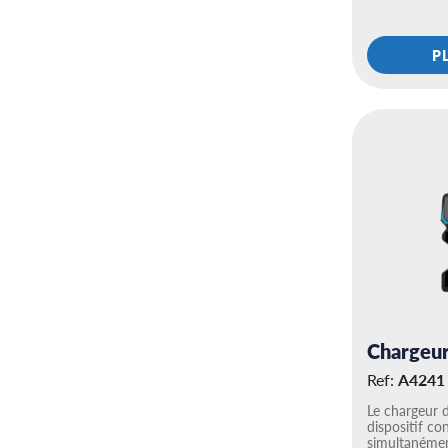
P
Chargeur
Ref:
A4241
Le chargeur d
dispositif co
simultanémen