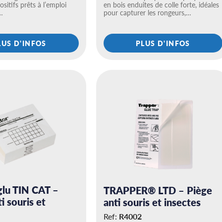
ositifs prêts à l’emploi
en bois enduites de colle forte, idéales
…
pour capturer les rongeurs,…
LUS D'INFOS
PLUS D'INFOS
glu TIN CAT –
TRAPPER® LTD – Piège
i souris et
anti souris et insectes
Ref:
R4002