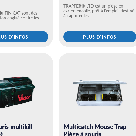
TRAPPER® LTD est un piège en
carton encollé, prêt à l’emploi, destiné
glu TIN CAT sont des
à capturer les…
ton englué contre les
…
LUS D'INFOS
PLUS D'INFOS
ris multikill
Multicatch Mouse Trap –
®
Piège à souris