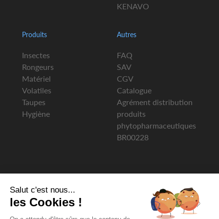
KENAVO
Produits
Autres
Insectes
FAQ
Rongeurs
SAV
Matériel
CGV
Volatiles
Catalogue
Taupes
Agrément distribution
Hygiène
produits
phytopharmaceutiques
BR00228
Salut c'est nous...
les Cookies !