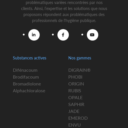
problématiques variées rencontrées par nos
clients. Ainsi, l’expertise et les solutions que nous
proposons répondent aux problématiques des
professionnels de l'hygiène publique.
Substances actives
Nos gammes
Difénacoum
DIGRAIN®
Brodifacoum
PHOBI
Bromadiolone
ORIGIN
Alphachloralose
RUBIS
OPALE
SAPHIR
JADE
EMEROD
ENVU